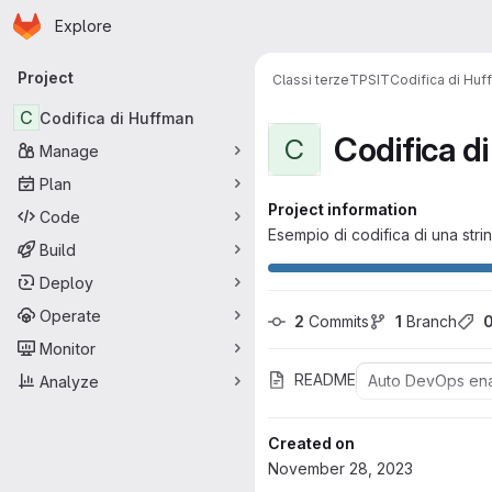
Homepage
Skip to main content
Explore
Primary navigation
Project
Classi terze
TPSIT
Codifica di Hu
C
Codifica di Huffman
Codifica d
C
Manage
Plan
Project information
Code
Esempio di codifica di una str
Build
Deploy
Operate
2
 Commits
1
 Branch
Monitor
README
Auto DevOps en
Analyze
Created on
November 28, 2023