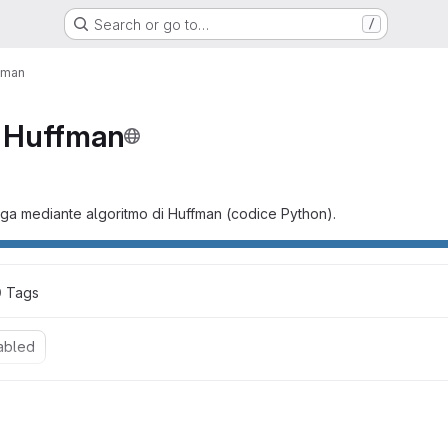
Search or go to…
/
ffman
i Huffman
inga mediante algoritmo di Huffman (codice Python).
0
 Tags
abled